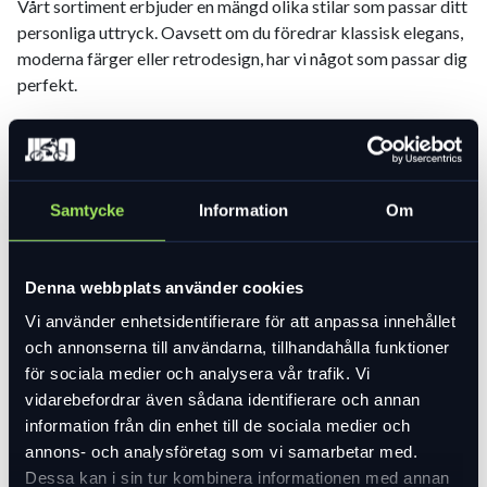
Vårt sortiment erbjuder en mängd olika stilar som passar ditt
personliga uttryck. Oavsett om du föredrar klassisk elegans,
moderna färger eller retrodesign, har vi något som passar dig
perfekt.
UPPTÄCK FÖRDELARNA MED ATT
Samtycke
Information
Om
KÖPA DAMCYKLAR HOS JIBO
Denna webbplats använder cookies
Cykling är inte bara ett transportmedel – det är en livsstil.
Hos Jibo vill vi ge dig möjligheten att omfamna den livsstilen
Vi använder enhetsidentifierare för att anpassa innehållet
med våra damcyklar.
och annonserna till användarna, tillhandahålla funktioner
ELEGANS PÅ HJUL
för sociala medier och analysera vår trafik. Vi
vidarebefordrar även sådana identifierare och annan
information från din enhet till de sociala medier och
Med en Jibo damcykel får du inte bara ett pålitligt
annons- och analysföretag som vi samarbetar med.
färdmedel, du får också en stilfull följeslagare. Våra cyklar är
Dessa kan i sin tur kombinera informationen med annan
designade med ögat för detaljer och tidlös elegans, vilket gör