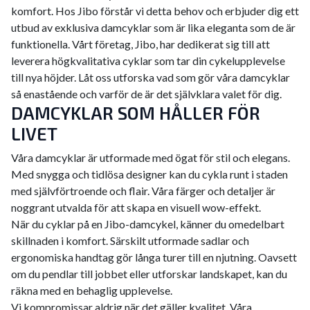
komfort. Hos Jibo förstår vi detta behov och erbjuder dig ett
utbud av exklusiva damcyklar som är lika eleganta som de är
funktionella. Vårt företag, Jibo, har dedikerat sig till att
leverera högkvalitativa cyklar som tar din cykelupplevelse
till nya höjder. Låt oss utforska vad som gör våra damcyklar
så enastående och varför de är det självklara valet för dig.
DAMCYKLAR SOM HÅLLER FÖR
LIVET
Våra damcyklar är utformade med ögat för stil och elegans.
Med snygga och tidlösa designer kan du cykla runt i staden
med självförtroende och flair. Våra färger och detaljer är
noggrant utvalda för att skapa en visuell wow-effekt.
När du cyklar på en Jibo-damcykel, känner du omedelbart
skillnaden i komfort. Särskilt utformade sadlar och
ergonomiska handtag gör långa turer till en njutning. Oavsett
om du pendlar till jobbet eller utforskar landskapet, kan du
räkna med en behaglig upplevelse.
Vi kompromissar aldrig när det gäller kvalitet. Våra