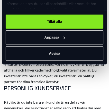
information som du har tillhandahållit eller som de har
att du alltid cyklar med stil.
samlat in när du har använt deras tjänster.
FRIHET ATT UTFORSKA
Tillåt alla
En damcykel från Jibo ger dig friheten att utforska världen.
Oavsett om du tar en avkopplande tur genom staden eller ger
Anpassa
dig ut på äventyr längs landsvägar, kan du lita på att din Jibo-
cykel kommer att ta dig dit du vill.
HÅLLBARHET OCH KVALITET
Avvisa
Vi sätter kvalitet i första hand. Våra damcyklar är byggda för
att hålla och tillverkade med högkvalitativa material. Du
investerar inte bara i en cykel; du investerar i en pålitlig
partner för dina framtida äventyr.
PERSONLIG KUNDSERVICE
På Jibo är du inte bara en kund, du är en del av vår
gemenskap. Vår kundtjänst är alltid redo att hjälpa dig med