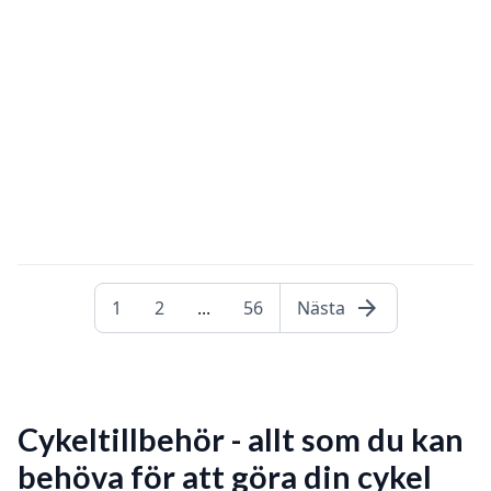
arrow_forward
1
2
...
56
Nästa
Cykeltillbehör - allt som du kan
behöva för att göra din cykel