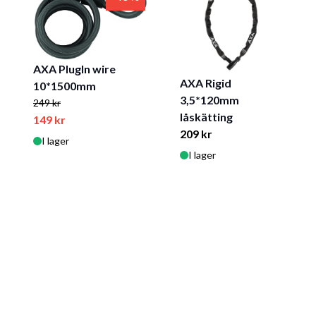
AXA PlugIn wire
AXA Rigid
10*1500mm
3,5*120mm
249 kr
låskätting
149 kr
209 kr
I lager
I lager