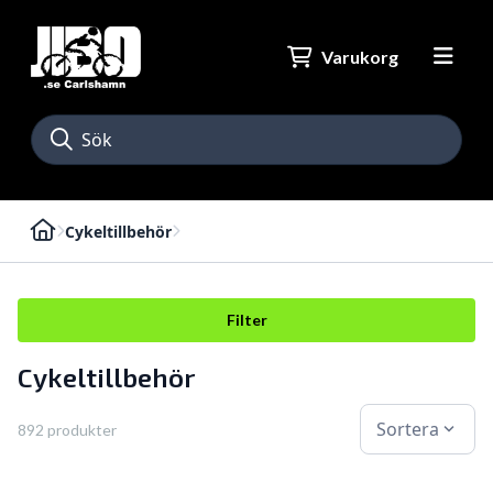
Varukorg
Cykeltillbehör
Filter
Cykeltillbehör
Sortera
expand_more
892 produkter