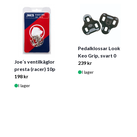
Pedalklossar Look
Keo Grip, svart 0
Joe´s ventilkäglor
239 kr
presta (racer) 10p
I lager
198 kr
I lager