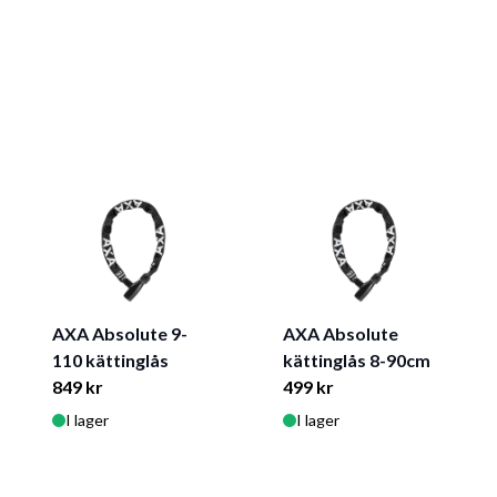
AXA Absolute 9-
AXA Absolute
110 kättinglås
kättinglås 8-90cm
849 kr
499 kr
I lager
I lager