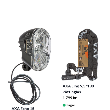
AXA Linq 9,5*180
kättinglås
1 799 kr
I lager
AXA Echo 15