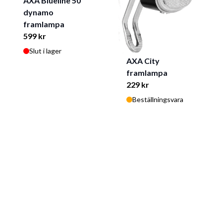
AXA Blueline 50
dynamo
framlampa
599 kr
Slut i lager
AXA City
framlampa
229 kr
Beställningsvara