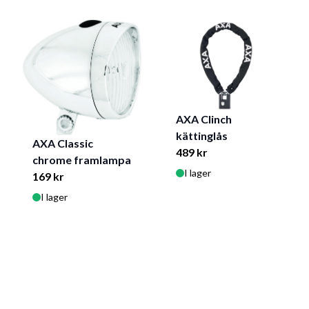
AXA Clinch
kättinglås
AXA Classic
489 kr
chrome framlampa
I lager
169 kr
I lager