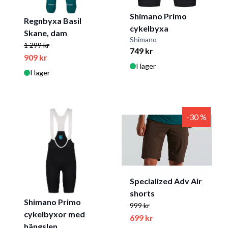
Shimano Primo
Regnbyxa Basil
cykelbyxa
Skane, dam
Shimano
1 299 kr
749 kr
909 kr
I lager
I lager
-30 %
Specialized Adv Air
shorts
Shimano Primo
999 kr
cykelbyxor med
699 kr
hängslen