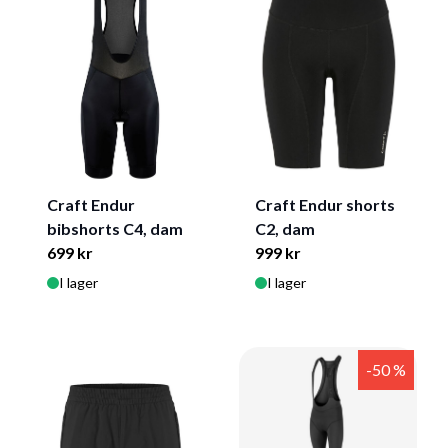
Craft Endur
Craft Endur shorts
bibshorts C4, dam
C2, dam
699 kr
999 kr
I lager
I lager
-50 %