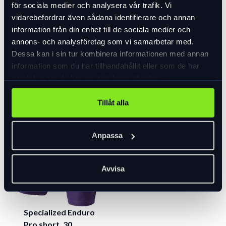
för sociala medier och analysera vår trafik. Vi
-30 %
vidarebefordrar även sådana identifierare och annan
information från din enhet till de sociala medier och
annons- och analysföretag som vi samarbetar med.
Dessa kan i sin tur kombinera informationen med annan
Specialized
information som du har tillhandahållit eller som de har
Foundation
samlat in när du har använt deras tjänster.
cykelbyxor med
hängslen
Tillåt alla
1 190 kr
I lager
Anpassa
Avvisa
Specialized Enduro
Pro short, 30