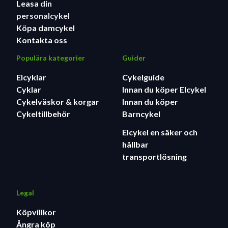
Leasa
din
personalcykel
Köpa damcykel
Kontakta oss
Populära kategorier
Guider
Elcyklar
Cykelguide
Cyklar
Innan du köper Elcykel
Cykelväskor & korgar
Innan du köper
Cykeltillbehör
Barncykel
Elcykel en säker och
hållbar
transportlösning
Legal
Köpvillkor
Ångra köp