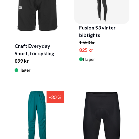
Fusion S3 vinter
bibtights
1 650 kr
Craft Everyday
825 kr
Short, för cykling
I lager
899 kr
I lager
-30 %