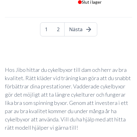
Slut i lager
arrow_forward
1
2
Nästa
Hos Jibo hittar du cykelbyxor till dam och herr av bra
kvalitet. Rätt kläder vid träning kan göra att du snabbt
förbättrar dina prestationer. Vadderade cykelbyxor
gör det möjligt att ta längre cykelturer och fungerar
lika bra som spinning byxor. Genom att investera i ett
par av bra kvalitet kommer du under många år ha
cykelbyxor att använda. Vill du ha hjälp med att hitta
rätt modell hjälper vi gärna till!