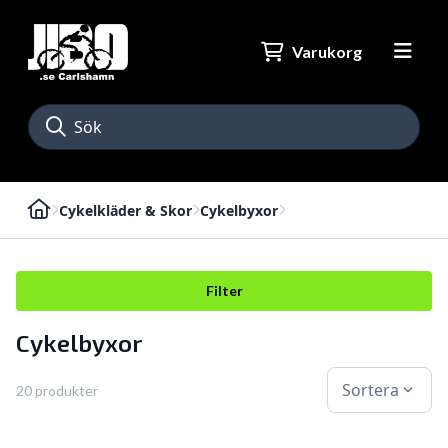
Varukorg
Cykelkläder & Skor
Cykelbyxor
Filter
Cykelbyxor
Sortera
expand_more
20 produkter