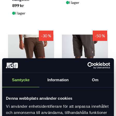
I lager
899 kr
I lager
-30 %
-50 %
Specialized Adv
Specialized Byxa
shorts
Trail med lös
Samtycke
Information
Om
innerbyxa
999 kr
699 kr
1 199 kr
599 kr
I lager
Denna webbplats använder cookies
I lager
Vi använder enhetsidentifierare för att anpassa innehållet
och annonserna till användarna, tillhandahålla funktioner