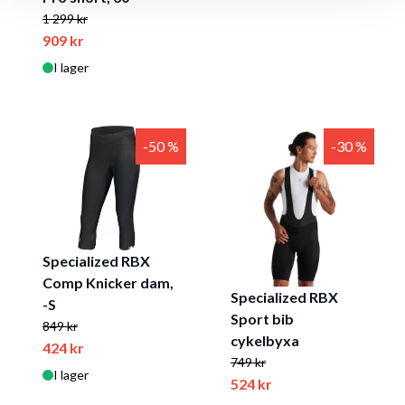
1 299 kr
909 kr
I lager
-50 %
-30 %
Specialized RBX
Comp Knicker dam,
Specialized RBX
-S
Sport bib
849 kr
cykelbyxa
424 kr
749 kr
I lager
524 kr