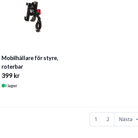
Mobilhållare för styre,
roterbar
399 kr
I lager
arrow
1
2
Nästa