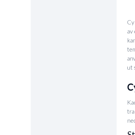
Cyk
av 
kan
tem
anv
ut 
Kad
tra
ned