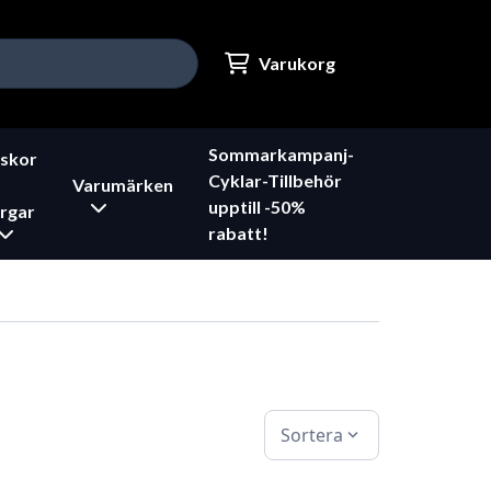
Varukorg
Sommarkampanj-
skor
Cyklar-Tillbehör
Varumärken
upptill -50%
rgar
rabatt!
Sortera
expand_more