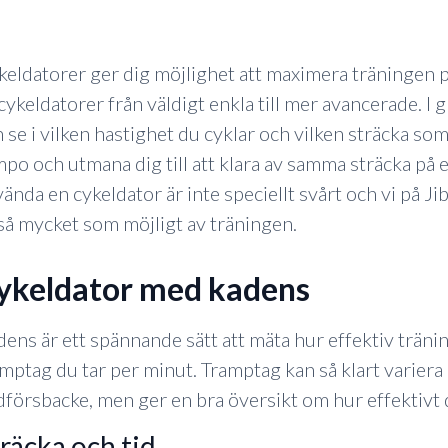
eldatorer ger dig möjlighet att maximera träningen på 
cykeldatorer från väldigt enkla till mer avancerade. I
 se i vilken hastighet du cyklar och vilken sträcka som 
po och utmana dig till att klara av samma sträcka på 
ända en cykeldator är inte speciellt svårt och vi på Ji
så mycket som möjligt av träningen.
cykeldator med kadens
ens är ett spännande sätt att mäta hur effektiv träni
mptag du tar per minut. Tramptag kan så klart variera
försbacke, men ger en bra översikt om hur effektivt d
sträcka och tid