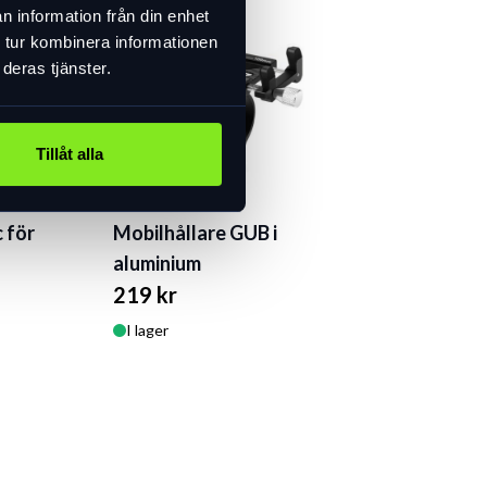
n information från din enhet
 tur kombinera informationen
deras tjänster.
Tillåt alla
 för
Mobilhållare GUB i
aluminium
219 kr
I lager