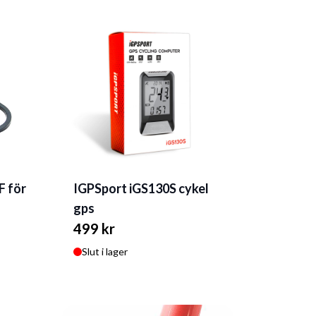
F för
IGPSport iGS130S cykel
gps
499 kr
Slut i lager