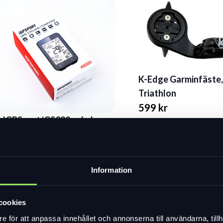
K-Edge Garminfäste
Triathlon
599 kr
IGPSport iGS320 cykel
I lager
gps
1 099 kr
I lager
Information
cookies
e för att anpassa innehållet och annonserna till användarna, tillh