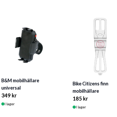
B&M mobilhållare
Bike Citizens finn
universal
mobilhållare
349 kr
185 kr
I lager
I lager