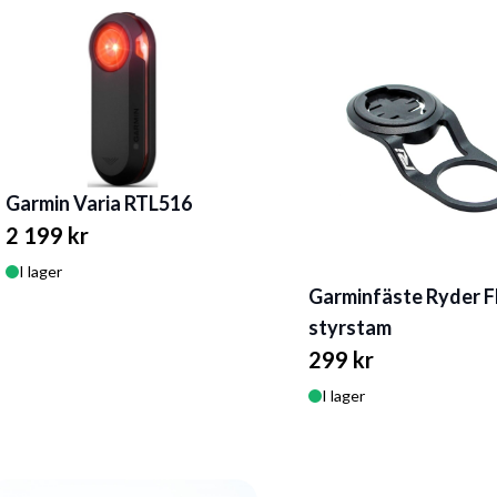
Garmin Varia RTL516
2 199 kr
I lager
Garminfäste Ryder F
styrstam
299 kr
I lager