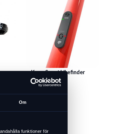
,
Knog Scout bikefinder
med larm
699 kr
I lager
Om
andahålla funktioner för