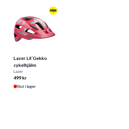
Lazer Lil´Gekko
cykelhjälm
Lazer
499 kr
Slut i lager