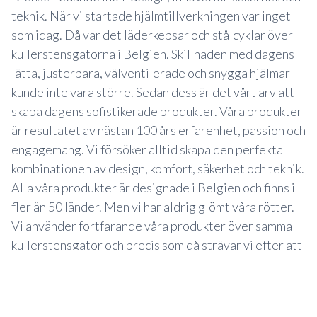
teknik. När vi startade hjälmtillverkningen var inget
som idag. Då var det läderkepsar och stålcyklar över
kullerstensgatorna i Belgien. Skillnaden med dagens
lätta, justerbara, välventilerade och snygga hjälmar
kunde inte vara större. Sedan dess är det vårt arv att
skapa dagens sofistikerade produkter. Våra produkter
är resultatet av nästan 100 års erfarenhet, passion och
engagemang. Vi försöker alltid skapa den perfekta
kombinationen av design, komfort, säkerhet och teknik.
Alla våra produkter är designade i Belgien och finns i
fler än 50 länder. Men vi har aldrig glömt våra rötter.
Vi använder fortfarande våra produkter över samma
kullerstensgator och precis som då strävar vi efter att
förbättra och skapa det vi själva vill använda. Lazer är
passion, prestanda och cykelglädje.