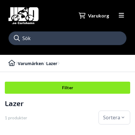
Varukorg
Varumärken
Lazer
Filter
Lazer
Sortera
expand_more
1 produkter