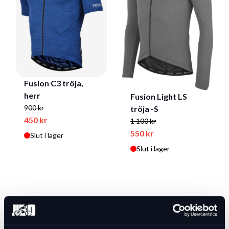
Fusion C3 tröja,
herr
Fusion Light LS
900 kr
tröja -S
450 kr
1 100 kr
550 kr
Slut i lager
Slut i lager
-50 %
-50 %