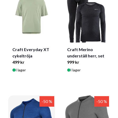
Craft Merino
Craft Everyday XT
underställ herr, set
cykeltröja
999 kr
499 kr
I lager
I lager
-50 %
-50 %