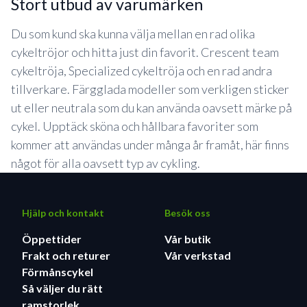
stort utbud av varumärken
Du som kund ska kunna välja mellan en rad olika
cykeltröjor och hitta just din favorit. Crescent team
cykeltröja, Specialized cykeltröja och en rad andra
tillverkare. Färgglada modeller som verkligen sticker
ut eller neutrala som du kan använda oavsett märke på
cykel. Upptäck sköna och hållbara favoriter som
kommer att användas under många år framåt, här finns
något för alla oavsett typ av cykling.
Hjälp och kontakt
Besök oss
Öppettider
Vår butik
Frakt och returer
Vår verkstad
Förmånscykel
Så väljer du rätt
ramstorlek