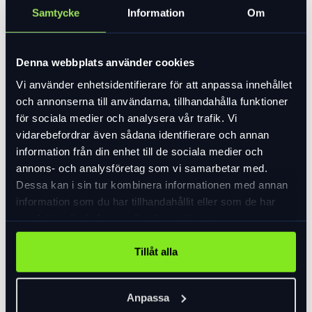
Samtycke
Information
Om
Denna webbplats använder cookies
Vi använder enhetsidentifierare för att anpassa innehållet
och annonserna till användarna, tillhandahålla funktioner
för sociala medier och analysera vår trafik. Vi
Fusion tröja dam,
Fusion tröja herr,
vidarebefordrar även sådana identifierare och annan
svart
svart
information från din enhet till de sociala medier och
1 250 kr
1 250 kr
annons- och analysföretag som vi samarbetar med.
625 kr
625 kr
Dessa kan i sin tur kombinera informationen med annan
information som du har tillhandahållit eller som de har
I lager
I lager
samlat in när du har använt deras tjänster.
Tillåt alla
-50 %
-40 %
Anpassa