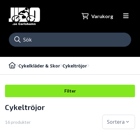
Varukorg
Cykelkläder & Skor
Cykeltröjor
Filter
Cykeltröjor
Sortera
expand_more
16 produkter