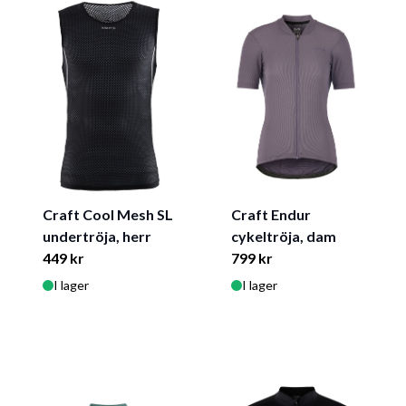
Craft Cool Mesh SL
Craft Endur
undertröja, herr
cykeltröja, dam
449 kr
799 kr
I lager
I lager