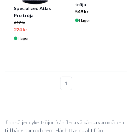
tröja
Specialized Atlas
549 kr
Pro tröja
I lager
649 kr
224 kr
I lager
1
Jibo säljer cykeltröjor från flera välkända varumärken
till både dam och herr. Här hittar du allt från