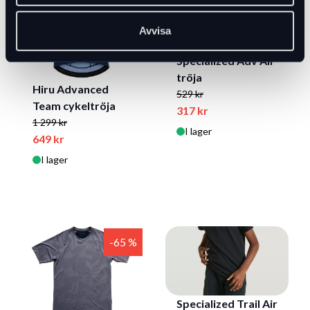
Avvisa
Specialized Adv Air
tröja
Hiru Advanced
529 kr
Team cykeltröja
317 kr
1 299 kr
I lager
649 kr
I lager
-65 %
Specialized Trail Air