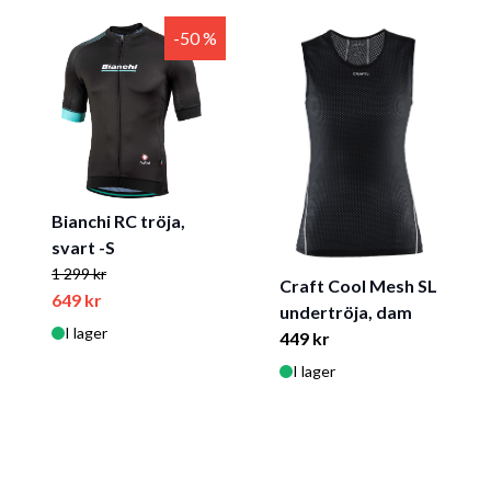
-50 %
Bianchi RC tröja,
svart -S
1 299 kr
Craft Cool Mesh SL
649 kr
undertröja, dam
I lager
449 kr
I lager