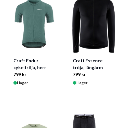
Craft Endur
Craft Essence
cykeltröja, herr
tröja, långärm
799 kr
799 kr
I lager
I lager