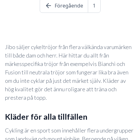
arrow_back
Föregående
1
Jibo säljer cykeltröjor från flera välkända varumärken
till både dam och herr. Här hittar du allt från
märkesspecifika tröjor från exempelvis Bianchi och
Fusion till neutrala tröjor som fungerar lika bra även
om du inte cyklar på just det märket själv. Kläder av
hög kvalitet gör det ännu roligare att träna och
prestera på topp.
kläder för alla tillfällen
Cykling är en sport som innehåller flera undergrupper
som landsväg och mountainbike. Beroende på vilken