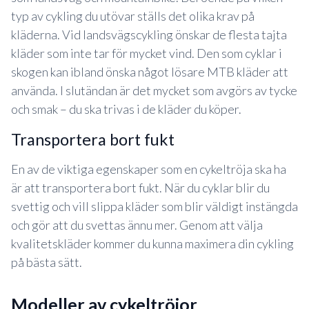
typ av cykling du utövar ställs det olika krav på
kläderna. Vid landsvägscykling önskar de flesta tajta
kläder som inte tar för mycket vind. Den som cyklar i
skogen kan ibland önska något lösare MTB kläder att
använda. I slutändan är det mycket som avgörs av tycke
och smak – du ska trivas i de kläder du köper.
transportera bort fukt
En av de viktiga egenskaper som en cykeltröja ska ha
är att transportera bort fukt. När du cyklar blir du
svettig och vill slippa kläder som blir väldigt instängda
och gör att du svettas ännu mer. Genom att välja
kvalitetskläder kommer du kunna maximera din cykling
på bästa sätt.
modeller av cykeltröjor