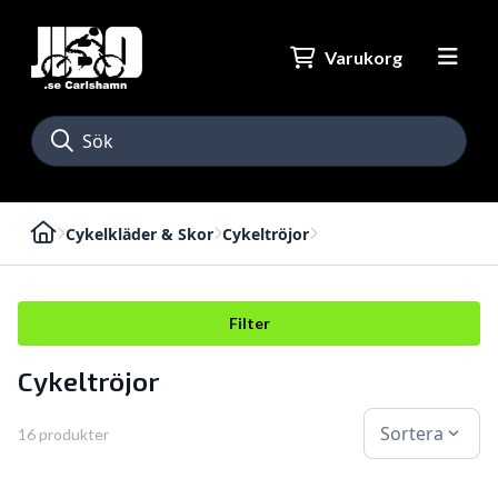
Varukorg
Cykelkläder & Skor
Cykeltröjor
Filter
Cykeltröjor
Sortera
expand_more
16 produkter