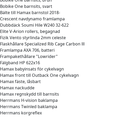
Bobike One barnsits, brun
Bobike One barnsits, svart
Bälte till Hamax barnstol 2018-
Crescent navdynamo framlampa
Dubbdäck Soumi Hile W240 32-622
Elite V-Arion rollers, begagnad
Fizik Vento styrlinda 2mm celeste
Flaskhållare Specialized Rib Cage Carbon lll
Framlampa AXA 706, batteri
Frampakethållare "Lowrider"
Fälgband HP 622x16
Hamax babyinsats för cykelvagn
Hamax front till Outback One cykelvagn
Hamax fäste, låsbart
Hamax nackudde
Hamax regnskydd till barnsits
Herrmans H-vision baklampa
Herrmans Twinled baklampa
Herrmans korgreflex