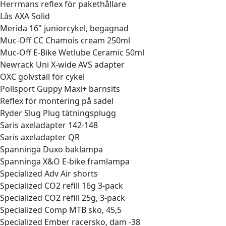
Herrmans reflex för pakethållare
Lås AXA Solid
Merida 16" juniorcykel, begagnad
Muc-Off CC Chamois cream 250ml
Muc-Off E-Bike Wetlube Ceramic 50ml
Newrack Uni X-wide AVS adapter
OXC golvställ för cykel
Polisport Guppy Maxi+ barnsits
Reflex för montering på sadel
Ryder Slug Plug tätningsplugg
Saris axeladapter 142-148
Saris axeladapter QR
Spanninga Duxo baklampa
Spanninga X&O E-bike framlampa
Specialized Adv Air shorts
Specialized CO2 refill 16g 3-pack
Specialized CO2 refill 25g, 3-pack
Specialized Comp MTB sko, 45,5
Specialized Ember racersko, dam -38