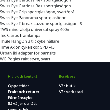
Swiss Eye Gardosa Re+ sportglasögon
Swiss Eye Gardosa Re+ sportglasögon
Swiss Eye Grip sportglasögon, svart/grå
Swiss Eye Panorama sportglasögon
Swiss Eye T-break Luzzone sportglasögon -S
TWS mineralolja universal spray 400ml
Tec Clarus framlampa
Thule HangOn 3 tilt cykelhållare
Time Axion cykelskor, SPD -43
Urban Iki adapter för barnsits
WG Pogies rakt styre, svart
Hjälp och kontakt
Besök oss
Öppettider
Vår butik
Frakt och returer
Vår verkstad
Förmånscykel
Så väljer du rätt
ramstorlek