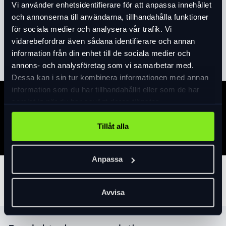
Vi använder enhetsidentifierare för att anpassa innehållet
Hypalon) Mått 370 x 70-175 x 130mm 5 liter.
och annonserna till användarna, tillhandahålla funktioner
Vikt 400 gram.
för sociala medier och analysera vår trafik. Vi
vidarebefordrar även sådana identifierare och annan
Läs mer
expand_more
information från din enhet till de sociala medier och
annons- och analysföretag som vi samarbetar med.
Dessa kan i sin tur kombinera informationen med annan
information som du har tillhandahållit eller som de har
samlat in när du har använt deras tjänster.
Specifikation
Tillåt alla
Anpassa
Tillbehör
Avvisa