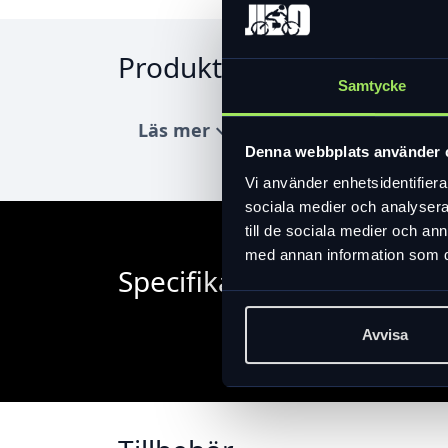
Produktinformation
Samtycke
Läs mer
expand_more
Denna webbplats använder 
Vi använder enhetsidentifierar
sociala medier och analysera 
till de sociala medier och a
med annan information som du 
Specifikation
Avvisa