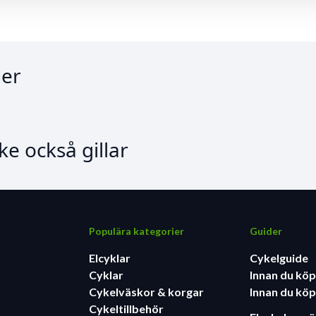
er
e också gillar
Populära kategorier
Guider
Elcyklar
Cykelguide
Cyklar
Innan du köp
Cykelväskor & korgar
Innan du köp
Cykeltillbehör