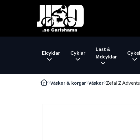
Last &
Elcyklar
Cyklar
Cykel
lådcyklar
Zefal Z Advent
Väskor & korgar
Väskor