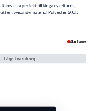
 Ramväska perfekt till långa cykelturer,
i vattenavvisande material Polyester 600D
Slut i lager
Lägg i varukorg