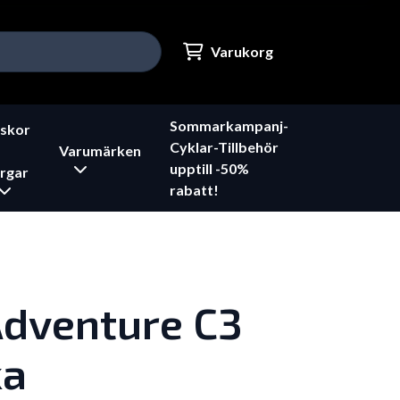
Varukorg
Sommarkampanj-
skor
Cyklar-Tillbehör
Varumärken
upptill -50%
rgar
rabatt!
Adventure C3
ka