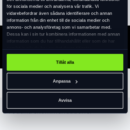
Läs mer
expand_more
för sociala medier och analysera vår trafik. Vi
vidarebefordrar även sådana identifierare och annan
information från din enhet till de sociala medier och
annons- och analysföretag som vi samarbetar med.
Dessa kan i sin tur kombinera informationen med annan
Specifikation
information som du har tillhandahållit eller som de har
samlat in när du har använt deras tjänster.
Tillåt alla
Tillbehör
Anpassa
Avvisa
Produktrekommendationer