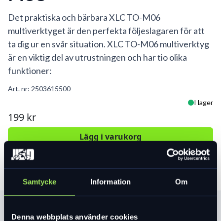
Det praktiska och bärbara XLC TO-M06
multiverktyget är den perfekta följeslagaren för att
ta dig ur en svår situation. XLC TO-M06 multiverktyg
är en viktig del av utrustningen och har tio olika
funktioner:
Art. nr:
2503615500
I lager
199 kr
Lägg i varukorg
Samtycke
Information
Om
Produktinformation
Denna webbplats använder cookies