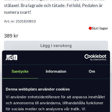
stålaxel. Bra lagrade och tätade. Fel bild, Pedalen är
numera svart!
Art. nr:
2501820810
Slut i lager
389 kr
Lägg i varukorg
Samtycke
Information
Om
Produktinformation
Denna webbplats använder cookies
Vi använder enhetsidentifierare för att anpassa innehållet
Läs mer
expand_more
och annonserna till användarna, tillhandahålla funktioner
för sociala medier och analysera vår trafik. Vi