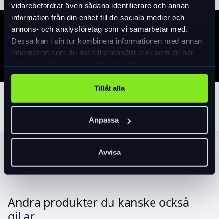
vidarebefordrar även sådana identifierare och annan
information från din enhet till de sociala medier och
annons- och analysföretag som vi samarbetar med.
Specifikation
Dessa kan i sin tur kombinera informationen med annan
information som du har tillhandahållit eller som de har
samlat in när du har använt deras tjänster.
Tillåt alla
Tillbehör
Anpassa
Produktrekommendationer
Avvisa
Andra produkter du kanske också
gillar