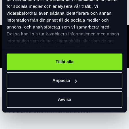
Läs mer
expand_more
för sociala medier och analysera vår trafik. Vi
vidarebefordrar även sådana identifierare och annan
information från din enhet till de sociala medier och
annons- och analysföretag som vi samarbetar med.
Dessa kan i sin tur kombinera informationen med annan
Specifikation
information som du har tillhandahållit eller som de har
samlat in när du har använt deras tjänster.
Tillåt alla
Tillbehör
Anpassa
Avvisa
Produktrekommendationer