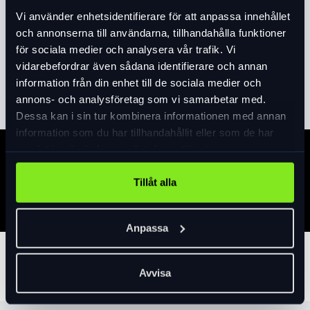
Framlampa för navgeneratordrift 6V AC.
Vi använder enhetsidentifierare för att anpassa innehållet
Kraftig ljuskägla på 20 Lux med
och annonserna till användarna, tillhandahålla funktioner
kvardröjande belysning när du stoppar,
för sociala medier och analysera vår trafik. Vi
mycket bra i stadstrafik! On/Off och inbygg
vidarebefordrar även sådana identifierare och annan
Läs mer
expand_more
reflex. Kan monteras centralt på gaffel eller
information från din enhet till de sociala medier och
på korgstag (eventuellt behöver kabeln
annons- och analysföretag som vi samarbetar med.
skarvas)
Dessa kan i sin tur kombinera informationen med annan
information som du har tillhandahållit eller som de har
samlat in när du har använt deras tjänster.
Specifikation
Tillåt alla
Anpassa
Tillbehör
Avvisa