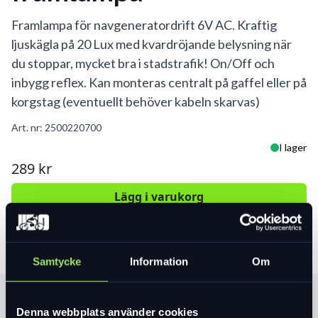
Framlampa för navgeneratordrift 6V AC. Kraftig
ljuskägla på 20 Lux med kvardröjande belysning när
du stoppar, mycket bra i stadstrafik! On/Off och
inbygg reflex. Kan monteras centralt på gaffel eller på
korgstag (eventuellt behöver kabeln skarvas)
Art. nr:
2500220700
I lager
289 kr
Lägg i varukorg
Samtycke
Information
Om
Produktinformation
Denna webbplats använder cookies