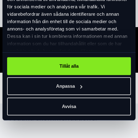
Läs mer
expand_more
för sociala medier och analysera vår trafik. Vi
vidarebefordrar även sådana identifierare och annan
information från din enhet till de sociala medier och
annons- och analysföretag som vi samarbetar med.
Dessa kan i sin tur kombinera informationen med annan
Specifikation
information som du har tillhandahållit eller som de har
samlat in när du har använt deras tjänster.
Tillåt alla
Tillbehör
Anpassa
Avvisa
Produktrekommendationer