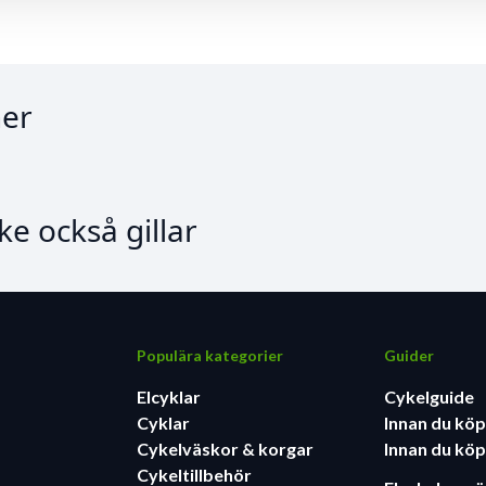
er
e också gillar
Populära kategorier
Guider
Elcyklar
Cykelguide
Cyklar
Innan du köp
Cykelväskor & korgar
Innan du köp
Cykeltillbehör