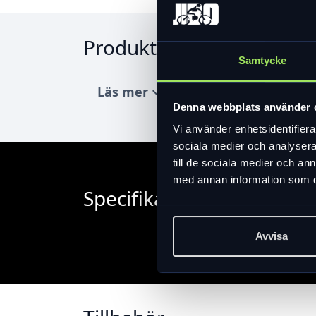
Produktinformation
Samtycke
Läs mer
expand_more
Denna webbplats använder 
Vi använder enhetsidentifierar
sociala medier och analysera 
till de sociala medier och a
med annan information som du 
Specifikation
Avvisa