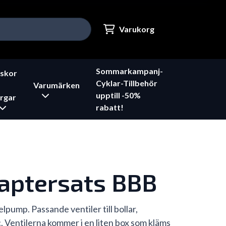
Varukorg
Sommarkampanj-
skor
Cyklar-Tillbehör
Varumärken
upptill -50%
rgar
rabatt!
daptersats BBB
elpump. Passande ventiler till bollar,
c. Ventilerna kommer i en liten box som kläms