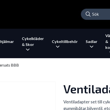
Vä
Cykelkläder
hjälmar
Cykeltillbehör
Sadlar
&
& Skor
ko
tersats BBB
Ventila
Ventiladapter set till cyk
gummibåtar,bilventil, et