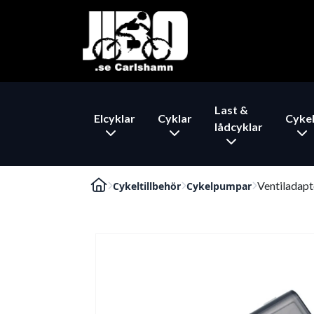
Last &
Elcyklar
Cyklar
Cykel
lådcyklar
Ventiladap
Cykeltillbehör
Cykelpumpar