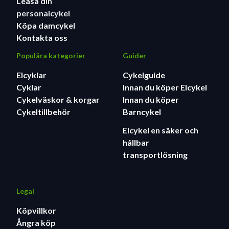
Leasa
din
personalcykel
Köpa damcykel
Kontakta oss
Populära kategorier
Guider
Elcyklar
Cykelguide
Cyklar
Innan du köper Elcykel
Cykelväskor & korgar
Innan du köper
Cykeltillbehör
Barncykel
Elcykel en säker och
hållbar
transportlösning
Legal
Köpvillkor
Ångra köp