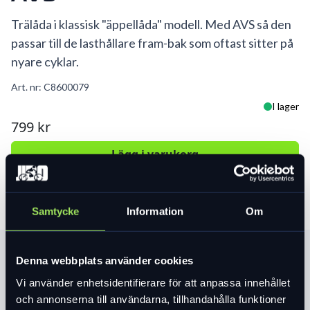
Trälåda i klassisk "äppellåda" modell. Med AVS så den
passar till de lasthållare fram-bak som oftast sitter på
nyare cyklar.
Art. nr:
C8600079
I lager
799 kr
Lägg i varukorg
Samtycke
Information
Om
Produktinformation
Denna webbplats använder cookies
Vi använder enhetsidentifierare för att anpassa innehållet
och annonserna till användarna, tillhandahålla funktioner
Läs mer
expand_more