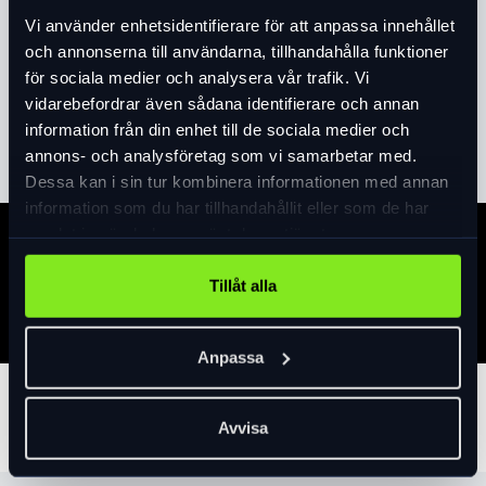
Vi använder enhetsidentifierare för att anpassa innehållet
- Med plats för två barn.
och annonserna till användarna, tillhandahålla funktioner
- Justerbart handtag.
för sociala medier och analysera vår trafik. Vi
- Luftfyllda bakhjul.
vidarebefordrar även sådana identifierare och annan
- Framhjul i plast.
Läs mer
expand_more
information från din enhet till de sociala medier och
- Omvandlas från cykelvagn till promenadvagn.
annons- och analysföretag som vi samarbetar med.
- Kan monteras på en cykel.
Dessa kan i sin tur kombinera informationen med annan
- Cykel- och promenadkit medföljer.
information som du har tillhandahållit eller som de har
- Perfekt för cykling och härliga promenader.
samlat in när du har använt deras tjänster.
- Maxvikt per säte: 22 kg.
Specifikation
- Maxvikt: 45 kg.
Tillåt alla
- Rekommenderad ålder: 9 månader.
Anpassa
Tillbehör
Avvisa