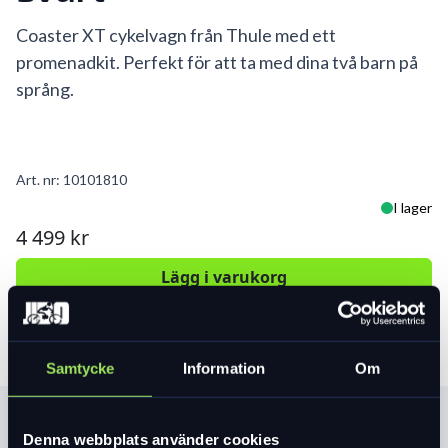
Coaster XT cykelvagn från Thule med ett
promenadkit. Perfekt för att ta med dina två barn på
språng.
Art. nr:
10101810
I lager
4 499 kr
Lägg i varukorg
Samtycke
Information
Om
Produktinformation
Denna webbplats använder cookies