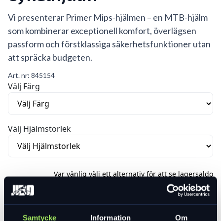
Vi presenterar Primer Mips-hjälmen – en MTB-hjälm
som kombinerar exceptionell komfort, överlägsen
passform och förstklassiga säkerhetsfunktioner utan
att spräcka budgeten.
Art. nr:
845154
Välj Färg
Välj Hjälmstorlek
Var vänlig välj ett alternativ för att se lagersaldo
1 499 kr
Lägg i varukorg
Samtycke
Information
Om