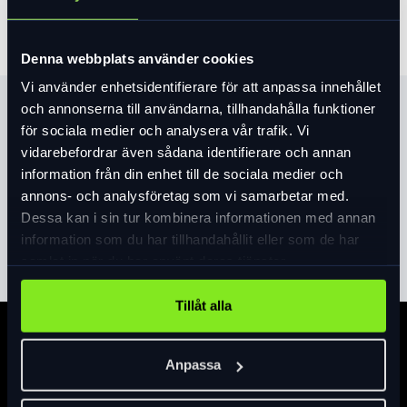
Denna webbplats använder cookies
Vi använder enhetsidentifierare för att anpassa innehållet
och annonserna till användarna, tillhandahålla funktioner
Produktinformation
för sociala medier och analysera vår trafik. Vi
vidarebefordrar även sådana identifierare och annan
Vi presenterar Primer Mips-hjälmen – en MTB-hjälm som
information från din enhet till de sociala medier och
kombinerar exceptionell komfort, överlägsen passform och
annons- och analysföretag som vi samarbetar med.
förstklassiga säkerhetsfunktioner utan att spräcka
Dessa kan i sin tur kombinera informationen med annan
budgeten. Det integrerade 360 Occigrip Fit System med
Läs mer
expand_more
information som du har tillhandahållit eller som de har
höjdjustering i realtid säkerställer en tajt och säker passform.
samlat in när du har använt deras tjänster.
Med sin effektiva ventilation ger hjälmen luftflöde genom
hjälmen, vilket håller dig sval och bekväm även under
Tillåt alla
intensiva åkturer. Denna hjälm har också ett lättjusterbart
avbrottbart visir, designat för att slitas av vid träff. Primer
Specifikation
Mips-hjälmen är utrustad med Mips Evolve-teknologi, ett
Anpassa
lågfriktionslager som minskar rotationskrafterna till hjärnan.
Denna robusta och progressiva två-skalkonstruktion