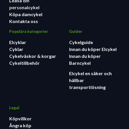
Leasa
din
personalcykel
Köpa damcykel
Kontakta oss
Populära kategorier
Guider
Elcyklar
Cykelguide
Cyklar
Innan du köper Elcykel
Cykelväskor & korgar
Innan du köper
Cykeltillbehör
Barncykel
Elcykel en säker och
hållbar
transportlösning
Legal
Köpvillkor
Ångra köp