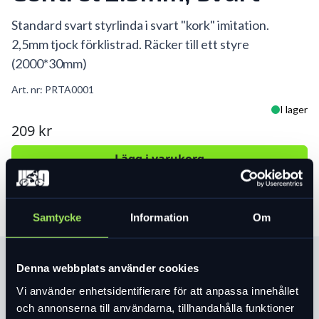
Standard svart styrlinda i svart "kork" imitation.
2,5mm tjock förklistrad. Räcker till ett styre
(2000*30mm)
Art. nr:
PRTA0001
I lager
209 kr
Lägg i varukorg
Samtycke
Information
Om
Produktinformation
Denna webbplats använder cookies
Vi använder enhetsidentifierare för att anpassa innehållet
och annonserna till användarna, tillhandahålla funktioner
Läs mer
expand_more