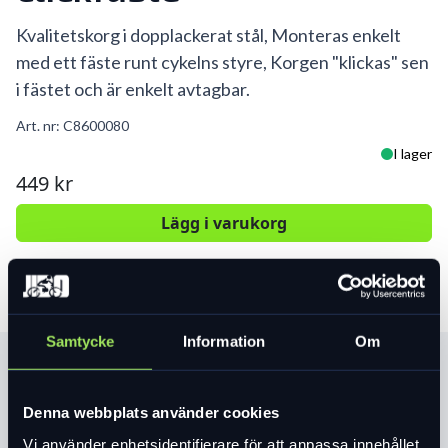
Kvalitetskorg i dopplackerat stål, Monteras enkelt
med ett fäste runt cykelns styre, Korgen "klickas" sen
i fästet och är enkelt avtagbar.
Art. nr:
C8600080
I lager
449 kr
Lägg i varukorg
Samtycke
Information
Om
Produktinformation
Denna webbplats använder cookies
Kvalitetskorg i dopplackerat stål, Monteras
enkelt med ett fäste runt cykelns styre,
Vi använder enhetsidentifierare för att anpassa innehållet