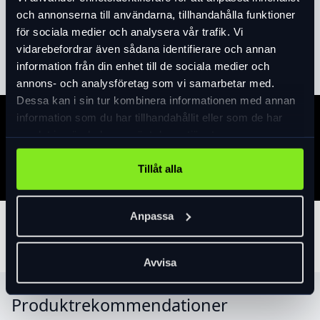
Korgen "klickas" sen i fästet och är enkelt
och annonserna till användarna, tillhandahålla funktioner
avtagbar. Passar i stort sett alla cyklar, Blir
för sociala medier och analysera vår trafik. Vi
Läs mer
expand_more
inte riktigt lika stabilt som en fast korg men
vidarebefordrar även sådana identifierare och annan
klarar rätt hög last utan att krokna (max5kg).
information från din enhet till de sociala medier och
H25*B35*D26
annons- och analysföretag som vi samarbetar med.
Dessa kan i sin tur kombinera informationen med annan
information som du har tillhandahållit eller som de har
Specifikation
samlat in när du har använt deras tjänster.
Tillåt alla
Anpassa
Tillbehör
Avvisa
Produktrekommendationer