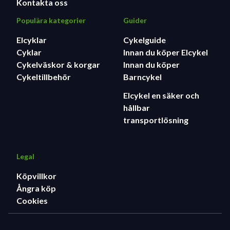
Kontakta oss
räckvidd på 50 %. .
ALLT ÄR ANSLUTET: MasterMind TCU, vår avancerade
Populära kategorier
Guider
styrenhet för elcyklar, ansluter sömlöst till Turbo OS och
Elcyklar
Cykelguide
Specialized-appen. Justera effektnivåerna med MicroTune.
Cyklar
Innan du köper Elcykel
Over-the-air-uppdateringar säkerställer att din cykel blir
Cykelväskor & korgar
Innan du köper
bättre med tiden. Levo SL integreras helt med Specialized-
Cykeltillbehör
Barncykel
appen och erbjuder personliga motorinställningar och
avancerade säkerhetsfunktioner som Smart Control och
Elcykel en säker och
Turbo System Lock. .
hållbar
GENIE | FOX FLOAT Performance Elite Shock -
transportlösning
Specialiserad GENIE luftfjädringsteknik inuti, Ride
Dynamics Tuned
FOX FLOAT 36 Rhythm - En prisvärd framgaffel
Legal
med enkel justerbarhet
Köpvillkor
SRAM Maven Bronze - Kraftfulla bromsar med
Ångra köp
Centerline-skivor med utmärkt värmeavledning
Cookies
SRAM Drivlina - SRAM Eagle kassett och
växelförare med brett sortiment
X-Fusion Maniac - En enkel och internt dragen höj-