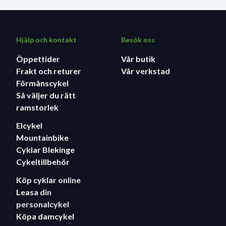
kedjestag och superresponsivt beteende. Om du föredrar
rullnings- och dragkraftsfördelarna med ett 29-tums bakhjul
är det bara att vända på pivotlänkschipet och montera det
stora hjulet. .
Hjälp och kontakt
Besök oss
TURBO-OPERATIVSYSTEM: Vårt sömlöst integrerade
Öppettider
Vår butik
operativsystem ger oöverträffad prestanda över
Frakt och returer
Vår verkstad
vridmoment, räckvidd, körkänsla, körkvalitet, kraft,
Förmånscykel
tillförlitlighet och körupplevelse. Det är den osynliga handen
Så väljer du rätt
som gör att du kan göra mer, veta mer, gå längre, känna dig
ramstorlek
starkare och ha roligare. .
SPECIALIZED SL 1.2-MOTOR: Möt Specialized SL 1.2-
Elcykel
motorn: den levererar 43 % mer vridmoment (50 Nm) och 33
Mountainbike
% mer effekt (320 watt) än sin föregångare. Tack vare sin
Cyklar Blekinge
oöverträffade effektivitet finns det inget som slår
Cykeltillbehör
förhållandet mellan räckvidd och vikt. Tillsammans med ett
Köp cyklar
online
sömlöst 320Wh batteripaket säkerställer Levo SL
Leasa
din
övernaturlig förstärkning i upp till 5 timmar i Eco Mode.
personalcykel
Förläng din åktur med vår 160Wh Range Extender (säljs
Köpa damcykel
separat), som passar perfekt i din flaskhållare för en extra