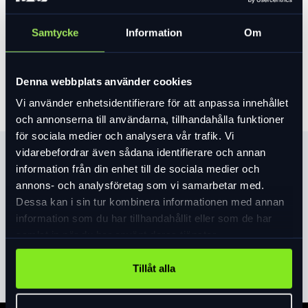
Var vänlig välj ett alternativ för att se lagersaldo
65 790 kr
Samtycke
Information
Om
Lägg i varukorg
Denna webbplats använder cookies
Vi använder enhetsidentifierare för att anpassa innehållet
och annonserna till användarna, tillhandahålla funktioner
för sociala medier och analysera vår trafik. Vi
vidarebefordrar även sådana identifierare och annan
Produktinformation
information från din enhet till de sociala medier och
annons- och analysföretag som vi samarbetar med.
ALLT HANDLAR OM KÖRNINGEN: När allt fungerar
Dessa kan i sin tur kombinera informationen med annan
precis som det ska försvinner en cykel under dig. Vi tog bort
information som du har tillhandahållit eller som de har
massan för att hålla Levo SL smidig och responsiv. Den är
samlat in när du har använt deras tjänster.
tillräckligt tuff för att tåla tung misshandel, men tillräckligt
Läs mer
expand_more
lätt för att ta sig fram genom en stenträdgård. Dess
Tillåt alla
uppskruvade geometri, kinematik och stötdämparinställning
arbetar tillsammans för att leverera kontroll, självförtroende
och precision utan motstycke. .