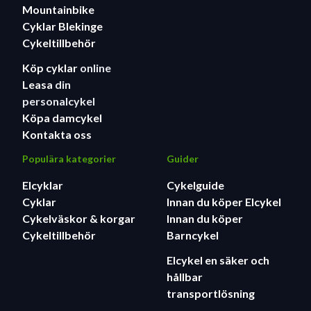
Mountainbike
Cyklar Blekinge
Cykeltillbehör
Köp cyklar
online
Leasa
din
personalcykel
Köpa damcykel
Kontakta oss
Populära kategorier
Guider
Elcyklar
Cykelguide
Cyklar
Innan du köper Elcykel
Cykelväskor & korgar
Innan du köper
Cykeltillbehör
Barncykel
Elcykel en säker och
hållbar
transportlösning