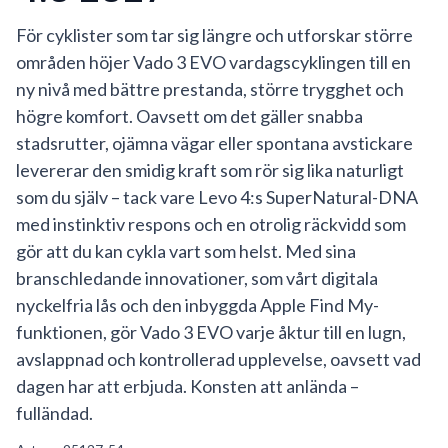
För cyklister som tar sig längre och utforskar större
områden höjer Vado 3 EVO vardagscyklingen till en
ny nivå med bättre prestanda, större trygghet och
högre komfort. Oavsett om det gäller snabba
stadsrutter, ojämna vägar eller spontana avstickare
levererar den smidig kraft som rör sig lika naturligt
som du själv – tack vare Levo 4:s SuperNatural-DNA
med instinktiv respons och en otrolig räckvidd som
gör att du kan cykla vart som helst. Med sina
branschledande innovationer, som vårt digitala
nyckelfria lås och den inbyggda Apple Find My-
funktionen, gör Vado 3 EVO varje åktur till en lugn,
avslappnad och kontrollerad upplevelse, oavsett vad
dagen har att erbjuda. Konsten att anlända –
fulländad.