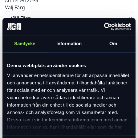
Art. nr:
95127-54
Välj Färg
Välj Ramstorlek
Samtycke
Information
Om
Var vänlig välj ett alternativ för att se lagersaldo
Denna webbplats använder cookies
49 490 kr
Vi använder enhetsidentifierare för att anpassa innehållet
och annonserna till användarna, tillhandahålla funktioner
Lägg i varukorg
för sociala medier och analysera vår trafik. Vi
vidarebefordrar även sådana identifierare och annan
information från din enhet till de sociala medier och
annons- och analysföretag som vi samarbetar med.
Dessa kan i sin tur kombinera informationen med annan
information som du har tillhandahållit eller som de har
Produktinformation
samlat in när du har använt deras tjänster.