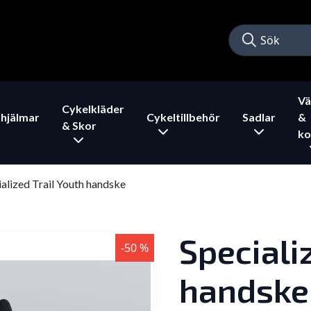
Vä
Cykelkläder
hjälmar
Cykeltillbehör
Sadlar
&
& Skor
ko
alized Trail Youth handske
Speciali
-50 %
handske