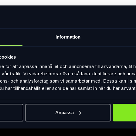
 bromskontroll, slitstark AX-mocka i handflatan och extra ventilat
Information
rmåga.
repp och bromskontroll.
cookies
t.
e för att anpassa innehållet och annonserna till användarna, tillh
ryggen ger komfort och tålighet i många olika förhållanden
vår trafik. Vi vidarebefordrar även sådana identifierare och anna
nnons- och analysföretag som vi samarbetar med. Dessa kan i sin
har tillhandahållit eller som de har samlat in när du har använt 
Anpassa