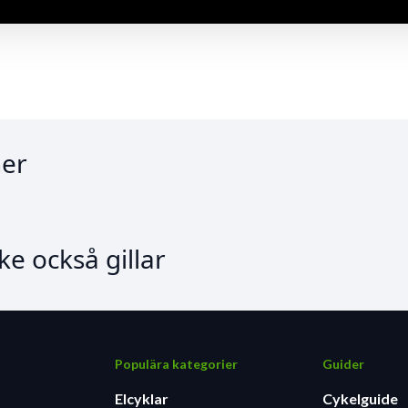
er
e också gillar
Populära kategorier
Guider
Elcyklar
Cykelguide