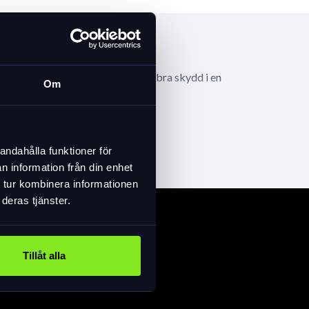
ion för tryckpunkter. Det ger dig bra skydd i en
Om
andahålla funktioner för
 på stigen.
n information från din enhet
 tur kombinera informationen
deras tjänster.
Tillåt alla