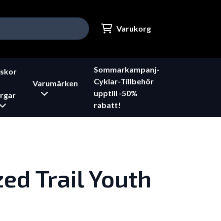
Varukorg
Sommarkampanj-
skor
Cyklar-Tillbehör
Varumärken
upptill -50%
rgar
rabatt!
zed Trail Youth