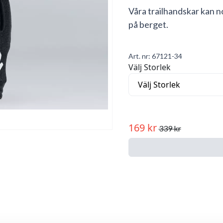
Våra trailhandskar kan n
på berget.
Art. nr:
67121-34
Välj Storlek
169 kr
339 kr