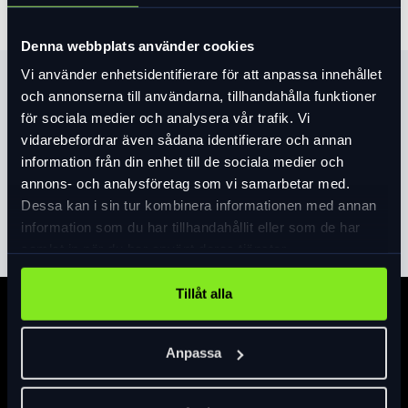
Denna webbplats använder cookies
Vi använder enhetsidentifierare för att anpassa innehållet
Produktinformation
och annonserna till användarna, tillhandahålla funktioner
för sociala medier och analysera vår trafik. Vi
Vår Lollipop-mellansula™ är ihopkopplad med en knotig
vidarebefordrar även sådana identifierare och annan
Vibram-yttersula™ i gummi som skapar oöverträffad
information från din enhet till de sociala medier och
tryckförmåga utanför cykeln för att ta sig över alla okörbara
annons- och analysföretag som vi samarbetar med.
terränger. För stängning kombineras en standardspets med
Dessa kan i sin tur kombinera informationen med annan
Läs mer
expand_more
en L6 Boa® för en exakt passform, justerbarhet på cykeln
information som du har tillhandahållit eller som de har
och redundans för att du ska kunna fortsätta cykla när du är i
samlat in när du har använt deras tjänster.
offpisten.
Byggd med ett syfte. Uppbackad av vetenskapen.
Tillåt alla
Vår Body Geometry-trio av längsgående båge,
Specifikation
mellanfotsknapp och Varus kil arbetar
tillsammans för att öka effektiviteten, optimera
Anpassa
höft-, knä- och fotinriktning och minska
skaderiskerna.