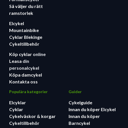
Tvåhålsfäste passar de flesta
Så väljer du rätt
mountainbikepedalerna.
ramstorlek
Ungefärlig vikt: 307 g (en sko, storlek 42)
Elcykel
Mountainbike
Cyklar Blekinge
Cykeltillbehör
Köp cyklar
online
Leasa
din
personalcykel
Köpa damcykel
Kontakta oss
Populära kategorier
Guider
Elcyklar
Cykelguide
Cyklar
Innan du köper Elcykel
Cykelväskor & korgar
Innan du köper
Cykeltillbehör
Barncykel