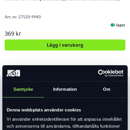
Art. nr:
27120-9940
I lager
369 kr
Lägg i varukorg
Produktinformation
Samtycke
Information
Om
Minimalistisk hållare som passar alla
Specialized sadlar med SWAT kompatiblitet
Denna webbplats använder cookies
(2 hål under sadeln baktill)
Vi använder enhetsidentifierare för att anpassa innehållet
Kraftigt velcrostrap håller en slang, CO2
och annonserna till användarna, tillhandahålla funktioner
Läs mer
expand_more
patron/munstycke och däckavtagare på