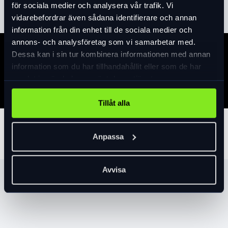
för sociala medier och analysera vår trafik. Vi
plats under sadeln.
vidarebefordrar även sådana identifierare och annan
Däckavtagare ingår, övrigt köps separat.
information från din enhet till de sociala medier och
annons- och analysföretag som vi samarbetar med.
Dessa kan i sin tur kombinera informationen med annan
Specifikation
information som du har tillhandahållit eller som de har
samlat in när du har använt deras tjänster.
Tillåt alla
Tillbehör
Anpassa
Avvisa
Produktrekommendationer