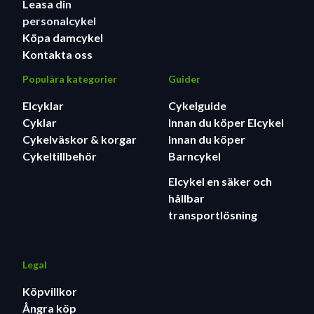
Leasa
din
personalcykel
Köpa damcykel
Kontakta oss
Populära kategorier
Guider
Elcyklar
Cykelguide
Cyklar
Innan du köper Elcykel
Cykelväskor & korgar
Innan du köper
Cykeltillbehör
Barncykel
Elcykel en säker och
hållbar
transportlösning
Legal
Köpvillkor
Ångra köp