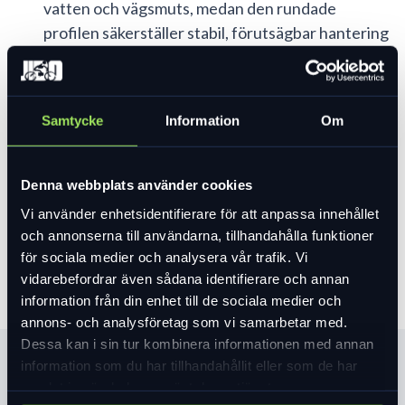
vatten och vägsmuts, medan den rundade
profilen säkerställer stabil, förutsägbar hantering
i kurvorna. Det har också BlackBelt, ett pålitligt
punkteringsskydd, plus reflexdetaljer för ökad
synlighet bland motorister när det blir mörkt.
Samtycke
Information
Om
Art. nr:
0031-0267
I lager
Denna webbplats använder cookies
299 kr
Vi använder enhetsidentifierare för att anpassa innehållet
Lägg i varukorg
och annonserna till användarna, tillhandahålla funktioner
för sociala medier och analysera vår trafik. Vi
vidarebefordrar även sådana identifierare och annan
information från din enhet till de sociala medier och
annons- och analysföretag som vi samarbetar med.
Dessa kan i sin tur kombinera informationen med annan
Produktinformation
information som du har tillhandahållit eller som de har
samlat in när du har använt deras tjänster.