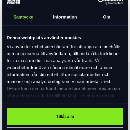
Var vänlig välj ett alternativ för att se lagersaldo
Samtycke
Information
Om
459 kr
Lägg i varukorg
Denna webbplats använder cookies
Vi använder enhetsidentifierare för att anpassa innehållet
och annonserna till användarna, tillhandahålla funktioner
för sociala medier och analysera vår trafik. Vi
vidarebefordrar även sådana identifierare och annan
Produktinformation
information från din enhet till de sociala medier och
annons- och analysföretag som vi samarbetar med.
Trådtäthet: 60 TPI, lätt, tålig konstruktion
Dessa kan i sin tur kombinera informationen med annan
för XC.
information som du har tillhandahållit eller som de har
Kanttråd: Vikbart.
samlat in när du har använt deras tjänster.
Butylklädd kanttråd = 2Bliss Ready, kan
Läs mer
expand_more
Tillåt alla
köras slanglöst.
Blandning: GRIPTON® T5.