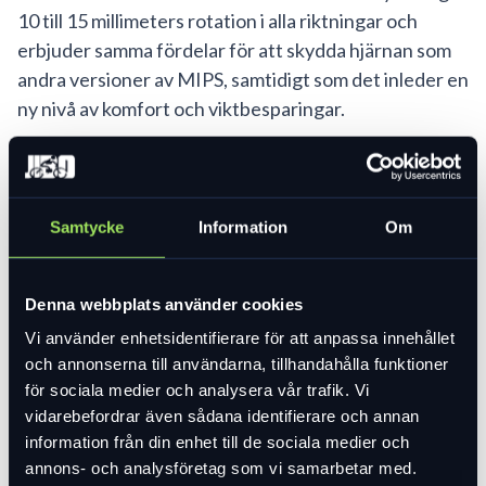
10 till 15 millimeters rotation i alla riktningar och
erbjuder samma fördelar för att skydda hjärnan som
andra versioner av MIPS, samtidigt som det inleder en
ny nivå av komfort och viktbesparingar.
Art. nr:
60720-10
Välj Färg
Samtycke
Information
Om
Välj Hjälmstorlek
Denna webbplats använder cookies
Vi använder enhetsidentifierare för att anpassa innehållet
och annonserna till användarna, tillhandahålla funktioner
Var vänlig välj ett alternativ för att se lagersaldo
för sociala medier och analysera vår trafik. Vi
2 279 kr
vidarebefordrar även sådana identifierare och annan
Lägg i varukorg
information från din enhet till de sociala medier och
annons- och analysföretag som vi samarbetar med.