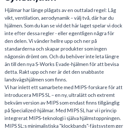
Hjälmar har länge plågats av en outtalad regel: Låg
vikt, ventilation, aerodynamik – välj två, där har du
hjälmen. Som du kan se vid det här laget spelar vi dock
inte efter dessa regler - eller egentligen några för
den delen. Vi vänder hellre upp och ner på
standarderna och skapar produkter som ingen
någonsin drömt om. Och du behöver inte leta längre
än till den nya S-Works Evade-hjälmen för att bevisa
detta. Rakt upp och ner är det den snabbaste
landsvägshjälmen som finns.
Vi har inlett ett samarbete med MIPS-forskare för att
introducera MIPS SL – en ny, ultralätt och extremt
bekväm version av MIPS som endast finns tillgänglig
på Specialized-hjälmar. Med MIPS SL har vi i princip
integrerat MIPS-teknologi i själva hjälmstoppningen.
MIPS SL:s minimalistiska "klockbands"-fästsystem ger