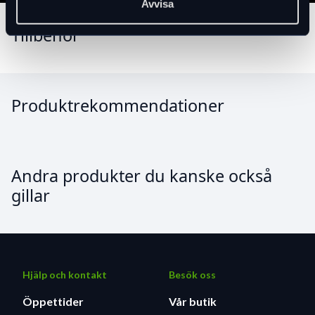
Velcro® kardborreband vid handleden.
Avvisa
Reflexdetaljer för att öka synligheten för
Tillbehör
motorister när det blir mörkt.
Tyginnehåll: HUVUDMATERIAL: 82 % nylon. 18 %
PU – HANDFLATA: 50 % nylon, 50 % PU
Produktrekommendationer
Andra produkter du kanske också
gillar
Hjälp och kontakt
Besök oss
Öppettider
Vår butik