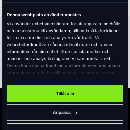
Denna webbplats använder cookies
Vi använder enhetsidentifierare för att anpassa innehållet
Produktinformation
och annonserna till användarna, tillhandahålla funktioner
för sociala medier och analysera vår trafik. Vi
Du får en handske som andas bra och som sitter säkert på
vidarebefordrar även sådana identifierare och annan
handen med Velcro® kardborreband.
information från din enhet till de sociala medier och
Syntetisk mocka i handflatan gjort av tunt
annons- och analysföretag som vi samarbetar med.
microfiber för att kombinera hållbarhet med
Dessa kan i sin tur kombinera informationen med annan
Läs mer
expand_more
grepp och komfort.
information som du har tillhandahållit eller som de har
Body Geometry Dual Gel-padding har två lager gel
samlat in när du har använt deras tjänster.
som dämpar stötar och vibrationer utan att
kompromissa med greppet.
Tillåt alla
Ventilerande nät och mjuk Lycra® är en kombo
Specifikation
som är tålig och ligger bekvämt på handen.
Torka bort svett enkelt med den mjuka och
Anpassa
absorberande Microwipe™-tummen.
Justera, ta av och på enkelt med konturerat