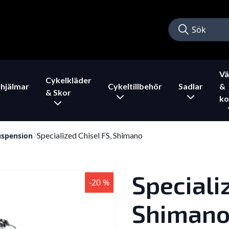
Vä
Cykelkläder
hjälmar
Cykeltillbehör
Sadlar
&
& Skor
ko
Specialized Chisel FS, Shimano
uspension
Speciali
-20 %
Shiman