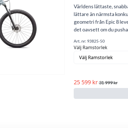
Världens lättaste, snabb
lättare än närmsta konk
geometri från Epic 8 lev
det oavsett om du pusha
Art. nr:
93825-50
Välj Ramstorlek
25 599 kr
31 999 kr