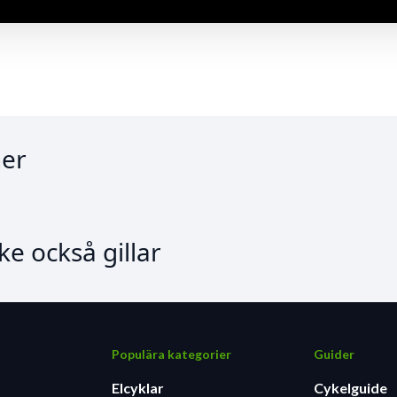
Motion Control Damper
sion-bakdämpare
er
e också gillar
Populära kategorier
Guider
Elcyklar
Cykelguide