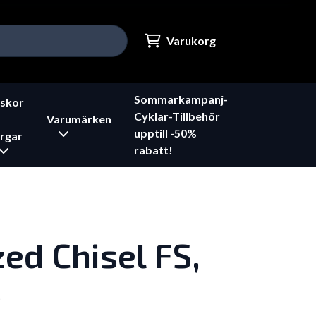
Varukorg
Sommarkampanj-
skor
Cyklar-Tillbehör
Varumärken
upptill -50%
rgar
rabatt!
zed Chisel FS,
o