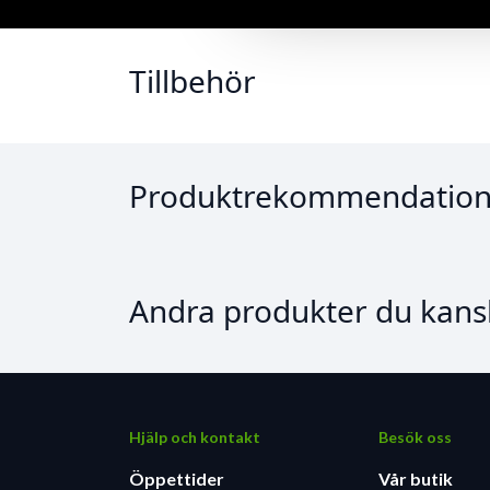
slaglängd
Gaffel: RockShox Recon 120 mm, med 
Tillbehör
Ride Dynamics-inställd Rockshox X-Fu
TranzX-dropperstolpe
Shimano Deore 12-delad drivlina.
Produktrekommendation
Andra produkter du kansk
Hjälp och kontakt
Besök oss
Öppettider
Vår butik