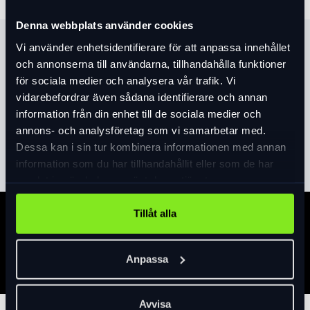
Denna webbplats använder cookies
Produktinformation
Vi använder enhetsidentifierare för att anpassa innehållet
och annonserna till användarna, tillhandahålla funktioner
En riktig arbetshäst; detta däck är imponerande robust för
för sociala medier och analysera vår trafik. Vi
touring och pendling, samt tåligt nog för att ta dig över de
vidarebefordrar även sådana identifierare och annan
ruffaste vägförhållandena.
information från din enhet till de sociala medier och
Trådtäthet: 60 TPI
annons- och analysföretag som vi samarbetar med.
Läs mer
expand_more
Kanttrådsdäck
Dessa kan i sin tur kombinera informationen med annan
Blandning: 60a
information som du har tillhandahållit eller som de har
Punkteringsskydd: Armadillo
samlat in när du har använt deras tjänster.
700 x 23 mm, psi 110-125, ungefärlig vikt 360 g.
700 x 25 mm, psi 110-125, ungefärlig vikt 395 g.
Tillåt alla
Specifikation
700 x 28 mm, psi 85-95, ungefärlig vikt 440 g.
700 x 30 mm, psi 85-95, ungefärlig vikt 480 g.
Anpassa
700 x 32 mm, psi 85-95, ungefärlig vikt 510 g.
27 x 1-1/4", psi 85-95, ungefärlig vikt 460 g.
Avvisa