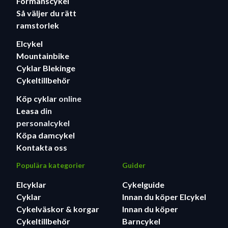
Förmånscykel
Så väljer du rätt
ramstorlek
Elcykel
Mountainbike
Cyklar Blekinge
Cykeltillbehör
Köp cyklar
online
Leasa
din
personalcykel
Köpa damcykel
Kontakta oss
Populära kategorier
Guider
Elcyklar
Cykelguide
Cyklar
Innan du köper Elcykel
Cykelväskor & korgar
Innan du köper
Cykeltillbehör
Barncykel