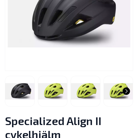
Specialized Align II
cykelhjälm