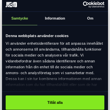
Var vänlig välj ett alternativ för att se lagersaldo
Samtycke
Information
Om
699 kr
Lägg i varukorg
Denna webbplats använder cookies
Vi använder enhetsidentifierare för att anpassa innehållet
och annonserna till användarna, tillhandahålla funktioner
för sociala medier och analysera vår trafik. Vi
vidarebefordrar även sådana identifierare och annan
information från din enhet till de sociala medier och
Produktinformation
annons- och analysföretag som vi samarbetar med.
Dessa kan i sin tur kombinera informationen med annan
Ren estetik, bekväm passform och ett bra pris – det är Align
information som du har tillhandahållit eller som de har
II. Den utmärkande egenskapen hos Align II är att den har
samlat in när du har använt deras tjänster.
MIPS (Multi-Directional Impact Protection System), den
patenterade teknologin designad för att mildra
Tillåt alla
Läs mer
expand_more
rotationskrafter som överförs till hjärnan vid vinklade