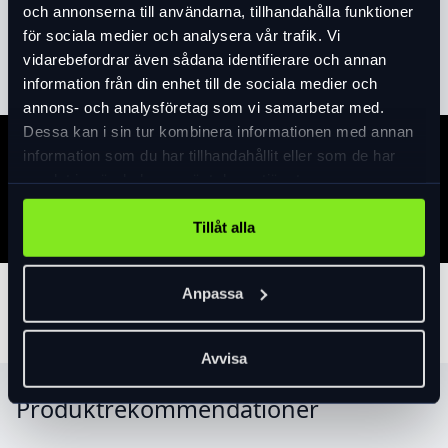
och annonserna till användarna, tillhandahålla funktioner
för sociala medier och analysera vår trafik. Vi
Läs mer
expand_more
vidarebefordrar även sådana identifierare och annan
information från din enhet till de sociala medier och
annons- och analysföretag som vi samarbetar med.
Dessa kan i sin tur kombinera informationen med annan
information som du har tillhandahållit eller som de har
Specifikation
samlat in när du har använt deras tjänster.
Tillåt alla
Anpassa
Tillbehör
Avvisa
Produktrekommendationer