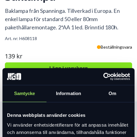
Baklampa från Spanninga. Tillverkad i Europa. En
enkel lampa för standard 50 eller 80mm
pakethållaremontage. 2*AA 1 led. Brinntid 180h.
Art. nr:
H608118
Beställningsvara
139 kr
Lägg i varukorg
Samtycke
Information
Om
Produktinformation
Denna webbplats använder cookies
Vi använder enhetsidentifierare för att anpassa innehållet
och annonserna till användarna, tillhandahålla funktioner
Läs mer
expand_more