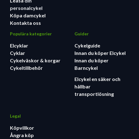
Leasa
din
personalcykel
Köpa damcykel
Kontakta oss
Populära kategorier
Guider
Elcyklar
Cykelguide
Cyklar
Innan du köper Elcykel
Cykelväskor & korgar
Innan du köper
Cykeltillbehör
Barncykel
Elcykel en säker och
hållbar
transportlösning
Legal
Köpvillkor
Ångra köp