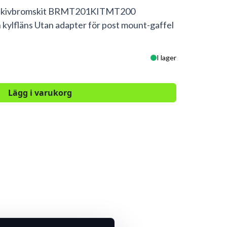
skivbromskit BRMT201KITMT200
 kylfläns Utan adapter för post mount-gaffel
I lager
Lägg i varukorg