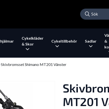
Vä
Cykelkläder
hjälmar
Cykeltillbehör
Sadlar
&
& Skor
ko
Skivbromsset Shimano MT201 Vänster
Skivbro
MT201 V