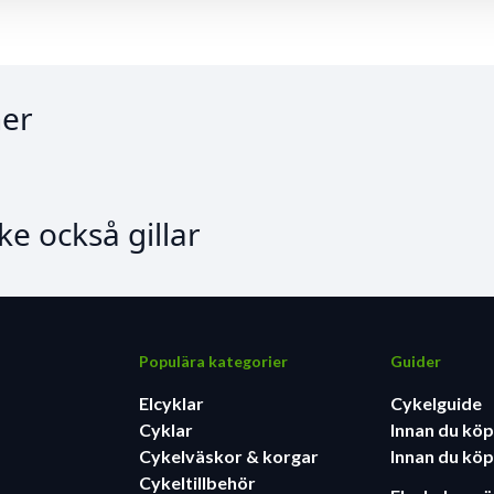
er
e också gillar
Populära kategorier
Guider
Elcyklar
Cykelguide
Cyklar
Innan du köp
Cykelväskor & korgar
Innan du köp
Cykeltillbehör