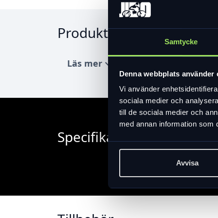
Produktinformation
Samtycke
Läs mer
expand_more
Denna webbplats använder 
Vi använder enhetsidentifierar
sociala medier och analysera 
till de sociala medier och a
med annan information som du 
Specifikation
Avvisa