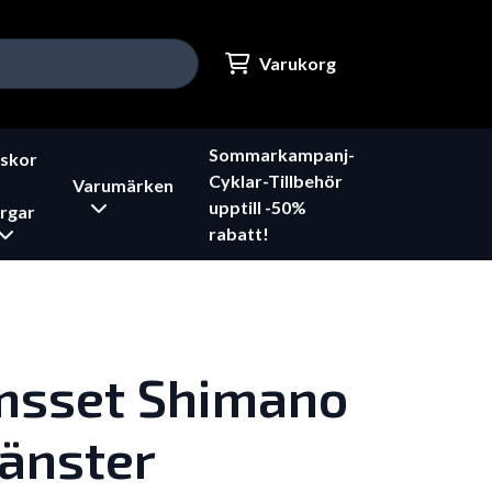
Varukorg
Sommarkampanj-
skor
Cyklar-Tillbehör
Varumärken
upptill -50%
rgar
rabatt!
msset Shimano
änster