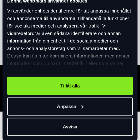
Produktinformation
Denna webbplats använder cookies
Vi använder enhetsidentifierare för att anpassa innehållet
På denna Mariedal sitter du som en prins
och annonserna till användarna, tillhandahålla funktioner
eller prinsessa i den sköna sadeln. En mindre
för sociala medier och analysera vår trafik. Vi
26" version av originalet. Ramens låga insteg
vidarebefordrar även sådana identifierare och annan
gör den lätt att kliva på och av. Denna cykel
information från din enhet till de sociala medier och
Läs mer
expand_more
har fotbroms och 3-växlar. En komplett
annons- och analysföretag som vi samarbetar med.
utrustad klassiker med korg, skärmar,
Dessa kan i sin tur kombinera informationen med annan
pakethållare, belysning och godkänt AXA
information som du har tillhandahållit eller som de har
Solid+ lås. För att rusta Mariedal för vårt
samlat in när du har använt deras tjänster.
svenska klimat har vi satt på rostfria skruvar
Specifikation
och muttrar.
Tillåt alla
Anpassa
Tillbehör
Avvisa