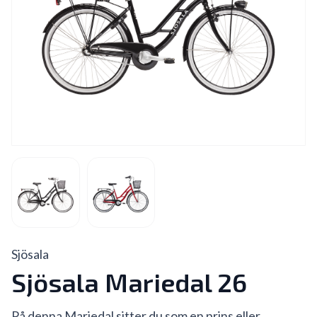
Sjösala
Sjösala Mariedal 26
På denna Mariedal sitter du som en prins eller