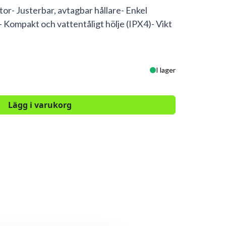
tor- Justerbar, avtagbar hållare- Enkel
 Kompakt och vattentåligt hölje (IPX4)- Vikt
I lager
Lägg i varukorg