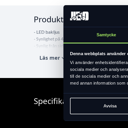
Produktinformation
- LED bakljus
Samtycke
- Synlighet på 400 m
- Synlig från sidorna
- Inklusive 2xAAA-batteri
Denna webbplats använder 
Läs mer
expand_more
- Brinntid 20 tim
Vi använder enhetsidentifierar
- Två-stegs batteriindikator
sociala medier och analysera 
- Justerbar, avtagbar hållare
till de sociala medier och a
- Enkel montering utan verktyg.
med annan information som du 
- Kompakt och vattentåligt hölje (IPX4)
- Vikt 38 g
Specifikation
Avvisa