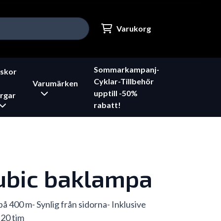
Varukorg
Sommarkampanj-
skor
Cyklar-Tillbehör
Varumärken
upptill -50%
rgar
rabatt!
ubic baklampa
på 400 m- Synlig från sidorna- Inklusive
 20 tim