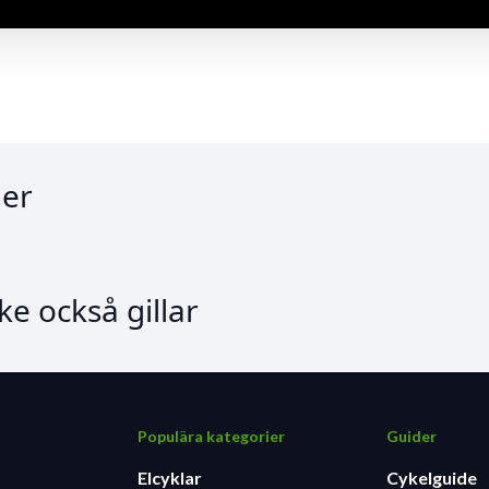
er
e också gillar
Populära kategorier
Guider
Elcyklar
Cykelguide