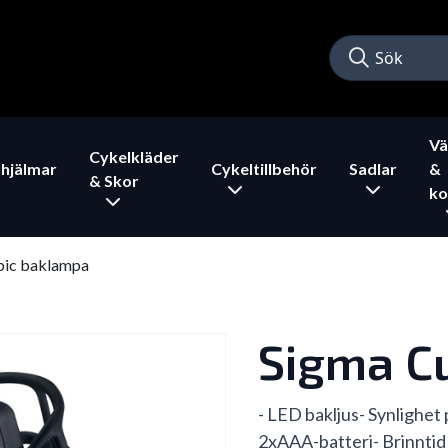
Vä
Cykelkläder
hjälmar
Cykeltillbehör
Sadlar
&
& Skor
ko
bic baklampa
Sigma C
- LED bakljus- Synlighet 
2xAAA-batteri- Brinntid