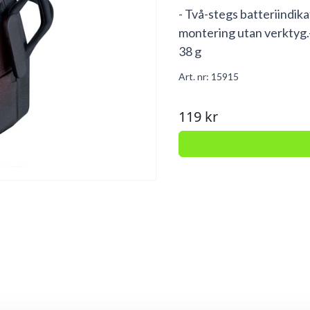
- Två-stegs batteriindika
montering utan verktyg.-
38 g
Art. nr:
15915
119 kr