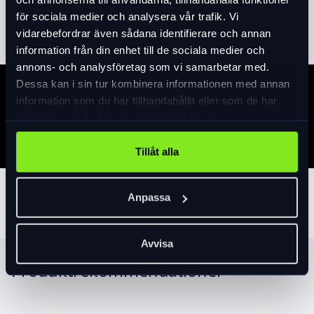
Läs mer
expand_more
för sociala medier och analysera vår trafik. Vi
vidarebefordrar även sådana identifierare och annan
information från din enhet till de sociala medier och
annons- och analysföretag som vi samarbetar med.
Dessa kan i sin tur kombinera informationen med annan
Specifikation
information som du har tillhandahållit eller som de har
samlat in när du har använt deras tjänster.
Tillåt alla
Tillbehör
Anpassa
Avvisa
Produktrekommendationer