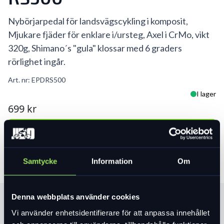
Nybörjarpedal för landsvägscykling i komposit,
Mjukare fjäder för enklare i/ursteg, Axel i CrMo, vikt
320g, Shimano´s "gula" klossar med 6 graders
rörlighet ingår.
Art. nr:
EPDRS500
I lager
699 kr
Lägg i varukorg
Samtycke
Information
Om
Denna webbplats använder cookies
Produktinformation
Vi använder enhetsidentifierare för att anpassa innehållet