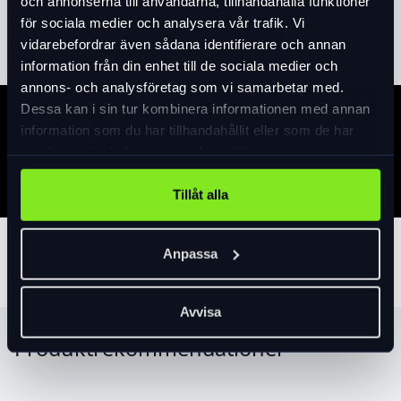
och annonserna till användarna, tillhandahålla funktioner
Läs mer
expand_more
för sociala medier och analysera vår trafik. Vi
vidarebefordrar även sådana identifierare och annan
information från din enhet till de sociala medier och
annons- och analysföretag som vi samarbetar med.
Dessa kan i sin tur kombinera informationen med annan
Specifikation
information som du har tillhandahållit eller som de har
samlat in när du har använt deras tjänster.
Tillåt alla
Tillbehör
Anpassa
Avvisa
Produktrekommendationer