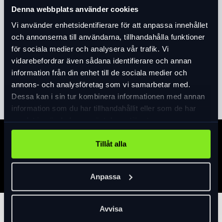
Denna webbplats använder cookies
Produktinformation
Vi använder enhetsidentifierare för att anpassa innehållet
och annonserna till användarna, tillhandahålla funktioner
Digital tryckmätare med tydlig display
för sociala medier och analysera vår trafik. Vi
Kompatibel med både Presta- och Schrader-ventiler
vidarebefordrar även sådana identifierare och annan
(munstycke byts enkelt)
information från din enhet till de sociala medier och
Inbyggd LED-lampa – perfekt i mörker
Läs mer
expand_more
annons- och analysföretag som vi samarbetar med.
Möjlighet att förinställa önskat däcktryck
Dessa kan i sin tur kombinera informationen med annan
Maxtryck: 120 PSI / 8 Bar
information som du har tillhandahållit eller som de har
Batteriindikator visar laddningsnivå
samlat in när du har använt deras tjänster.
Laddas enkelt med USB-C
Extra förlängningsslang för svåråtkomliga ventiler
Specifikation
Tillåt alla
Vikt: endast 108 g
Förpackningen innehåller:
Anpassa
1 × Uppladdningsbar däckpump
1 × Schrader-adapter (vit)
1 × Presta-adapter (röd)
Avvisa
Tillbehör
1 × Förlängningsslang