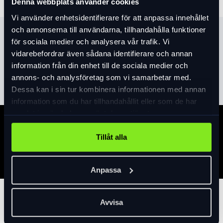
Denna webbplats använder cookies
Vi använder enhetsidentifierare för att anpassa innehållet
och annonserna till användarna, tillhandahålla funktioner
Produktinformation
för sociala medier och analysera vår trafik. Vi
vidarebefordrar även sådana identifierare och annan
information från din enhet till de sociala medier och
Läs mer
expand_more
annons- och analysföretag som vi samarbetar med.
Dessa kan i sin tur kombinera informationen med annan
information som du har tillhandahållit eller som de har
samlat in när du har använt deras tjänster.
Specifikation
Tillåt alla
Anpassa
Tillbehör
Avvisa