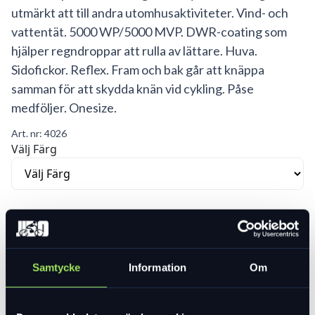
utmärkt att till andra utomhusaktiviteter. Vind- och
vattentät. 5000 WP/5000 MVP. DWR-coating som
hjälper regndroppar att rulla av lättare. Huva.
Sidofickor. Reflex. Fram och bak går att knäppa
samman för att skydda knän vid cykling. Påse
medföljer. Onesize.
Art. nr:
4026
Välj Färg
Var vänlig välj ett alternativ för att se lagersaldo
552 kr
789 kr
Lägg i varukorg
Samtycke
Information
Om