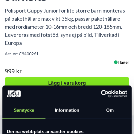
Polisport Guppy Junior för lite större barn monteras
på pakethållare max vikt 35kg, passar pakethållare
med rördiameter 10-16mm och bredd 120-185mm,
Levereras med fotstöd, syns ej på bild, Tillverkad i
Europa
Art. nr:
C9400261
I lager
999 kr
Lägg i varukorg
Samtycke
Information
Om
Produktinformation
Denna webbplats använder cookies