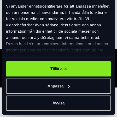
Vi använder enhetsidentifierare för att anpassa innehållet
Polisport Guppy Junior för lite större barn monteras på
och annonserna till användarna, tillhandahålla funktioner
pakethållare max vikt 35kg, passar pakethållare med
för sociala medier och analysera vår trafik. Vi
rördiameter 10-16mm och bredd 120-185mm, Levereras
vidarebefordrar även sådana identifierare och annan
med fotstöd, syns ej på bild, Tillverkad i Europa. Fäste för
Läs mer
expand_more
information från din enhet till de sociala medier och
cykelns pakethållare gör det enkelt att montera och använda
annons- och analysföretag som vi samarbetar med.
i sin vardag. Vinnare av två designpriser; IF Design Award
Dessa kan i sin tur kombinera informationen med annan
och German Design Award.
information som du har tillhandahållit eller som de har
samlat in när du har använt deras tjänster.
Specifikation
Tillåt alla
Anpassa
Tillbehör
Avvisa