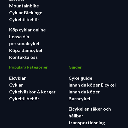
Mountainbike
Cyklar Blekinge
Cykeltillbehör
Köp cyklar
online
Leasa
din
personalcykel
Köpa damcykel
Kontakta oss
Populära kategorier
Guider
Elcyklar
Cykelguide
Cyklar
Innan du köper Elcykel
Cykelväskor & korgar
Innan du köper
Cykeltillbehör
Barncykel
Elcykel en säker och
hållbar
transportlösning