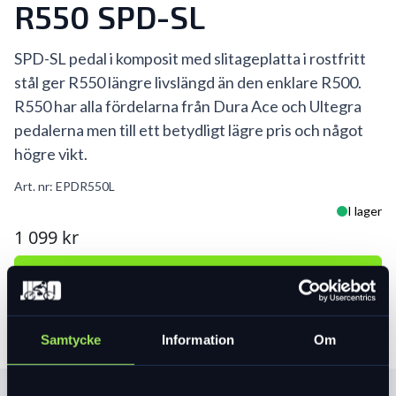
R550 SPD-SL
SPD-SL pedal i komposit med slitageplatta i rostfritt
stål ger R550 längre livslängd än den enklare R500.
R550 har alla fördelarna från Dura Ace och Ultegra
pedalerna men till ett betydligt lägre pris och något
högre vikt.
Art. nr:
EPDR550L
I lager
1 099 kr
Lägg i varukorg
Samtycke
Information
Om