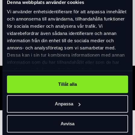
Denna webbplats använder cookies
Produktinformation
Vi använder enhetsidentifierare för att anpassa innehållet
»Brett justeringsområde för fjäderinställning
och annonserna till användarna, tillhandahålla funktioner
»Större inträdesmål för enklare insteg
för sociala medier och analysera vår trafik. Vi
»Kompositstomme
vidarebefordrar även sådana identifierare och annan
»Extrabred plattform för maximal
information från din enhet till de sociala medier och
Läs mer
expand_more
kraftöverföring
annons- och analysföretag som vi samarbetar med.
»Hållbar stomplatta av rostfritt stål minskar
Dessa kan i sin tur kombinera informationen med annan
böjning och slitage
information som du har tillhandahållit eller som de har
»Det är SHIMANO:s arv inom design, kvalitet och
samlat in när du har använt deras tjänster.
prestanda
Specifikation
Tillåt alla
Anpassa
Tillbehör
Avvisa