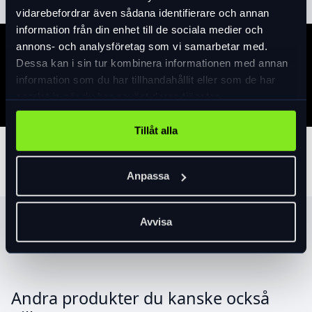
vidarebefordrar även sådana identifierare och annan
information från din enhet till de sociala medier och
annons- och analysföretag som vi samarbetar med.
Specifikation
Dessa kan i sin tur kombinera informationen med annan
information som du har tillhandahållit eller som de har
samlat in när du har använt deras tjänster.
Tillåt alla
Tillbehör
Anpassa
Avvisa
Produktrekommendationer
Andra produkter du kanske också