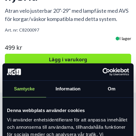
Atran velo justerbar 20"-29" med lampfäste med AVS
för korgar/väskor kompatibla med detta system.
Art. nr:
C8200097
I lager
499 kr
Lägg i varukorg
Samtycke
Information
Om
Produktinformation
Denna webbplats använder cookies
Vi använder enhetsidentifierare för att anpassa innehållet
Läs mer
expand_more
och annonserna till användarna, tillhandahålla funktioner
för sociala medier och analysera vår trafik. Vi