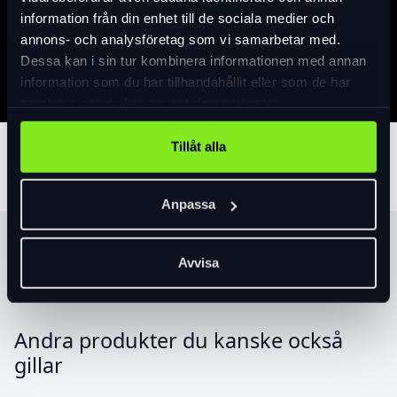
information från din enhet till de sociala medier och
Specifikation
annons- och analysföretag som vi samarbetar med.
Dessa kan i sin tur kombinera informationen med annan
information som du har tillhandahållit eller som de har
samlat in när du har använt deras tjänster.
Tillåt alla
Tillbehör
Anpassa
Produktrekommendationer
Avvisa
Andra produkter du kanske också
gillar