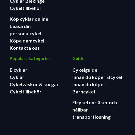
Cyklar Blekinge
Cykeltillbehör
Köp cyklar
online
Leasa
din
personalcykel
Köpa damcykel
Kontakta oss
Populära kategorier
Guider
Elcyklar
Cykelguide
Cyklar
Innan du köper Elcykel
Cykelväskor & korgar
Innan du köper
Cykeltillbehör
Barncykel
Elcykel en säker och
hållbar
transportlösning