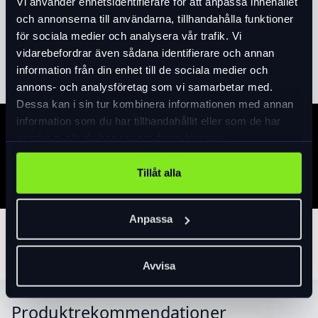
Vi använder enhetsidentifierare för att anpassa innehållet
Produktinformation
och annonserna till användarna, tillhandahålla funktioner
för sociala medier och analysera vår trafik. Vi
Läs mer
expand_more
vidarebefordrar även sådana identifierare och annan
information från din enhet till de sociala medier och
annons- och analysföretag som vi samarbetar med.
Dessa kan i sin tur kombinera informationen med annan
information som du har tillhandahållit eller som de har
Specifikation
samlat in när du har använt deras tjänster.
Tillåt alla
Anpassa
Tillbehör
Avvisa
Produktrekommendationer