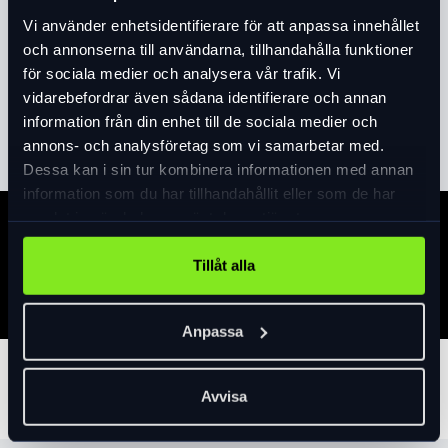
Vi använder enhetsidentifierare för att anpassa innehållet
Designen känns igen genom den utmärkande svängda
och annonserna till användarna, tillhandahålla funktioner
hängmatteramen som skapades för över hundra år sedan och
för sociala medier och analysera vår trafik. Vi
som varsamt uppdaterats genom åren. Tjocka däck som
vidarebefordrar även sådana identifierare och annan
rullar skönt och lätt gör varje tur på denna cykel angenäm. En
Läs mer
expand_more
information från din enhet till de sociala medier och
bekväm sadel och ergonomiska handtag gör Karin till en
annons- och analysföretag som vi samarbetar med.
skön cruiser, på väg hem från festen, på utflykt eller till
Dessa kan i sin tur kombinera informationen med annan
jobbet. Rejäla skärmar i plåt, pakethållare, lås, stöd,
information som du har tillhandahållit eller som de har
ringklocka, reflexer och belysning, gör sig denna cykel i alla
samlat in när du har använt deras tjänster.
väder och oavsett kläder. Med korg fram och praktiska AVS-
Specifikation
klickfästen för korg, låda eller väska på pakethållaren, får du
Tillåt alla
med dig allt du behöver. Vikt 17,8kg
Anpassa
Tillbehör
Avvisa