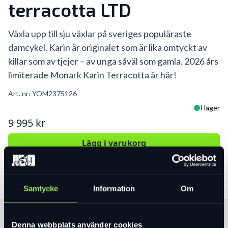
terracotta LTD
Växla upp till sju växlar på sveriges populäraste
damcykel. Karin är originalet som är lika omtyckt av
killar som av tjejer – av unga såväl som gamla. 2026 års
limiterade Monark Karin Terracotta är här!
Art. nr:
YOM2375126
I lager
9 995 kr
Lägg i varukorg
Samtycke
Information
Om
Produktinformation
Denna webbplats använder cookies